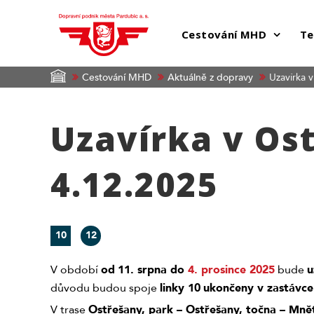
Cestování MHD
Te
Cestování MHD
Aktuálně z dopravy
Uzavírka 
Uzavírka v Os
4.12.2025
10
12
V období
od
11. srpna do
4. prosince 2025
bude
u
důvodu budou spoje
linky 10
ukončeny v zastávce
V trase
Ostřešany, park – Ostřešany, točna – Mně