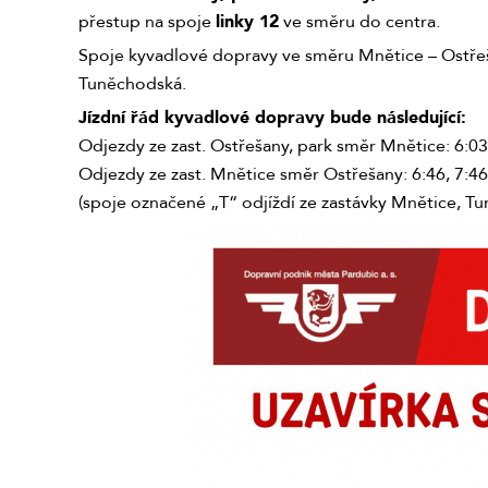
přestup na spoje
linky 12
ve směru do centra.
Spoje kyvadlové dopravy ve směru Mnětice – Ostřeš
Tuněchodská.
Jízdní řád kyvadlové dopravy bude následující:
Odjezdy ze zast. Ostřešany, park směr Mnětice: 6:03, 
Odjezdy ze zast. Mnětice směr Ostřešany: 6:46, 7:46, 1
(spoje označené „T“ odjíždí ze zastávky Mnětice, T