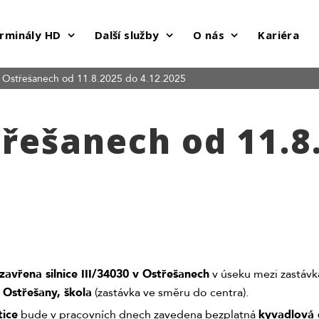
rminály HD
Další služby
O nás
Kariéra
v Ostřešanech od 11.8.2025 do 4.12.2025
třešanech od 11.8
zavřena silnice III/34030 v Ostřešanech
v úseku mezi zastávk
 Ostřešany, škola
(zastávka ve směru do centra).
tice
bude v pracovních dnech zavedena bezplatná
kyvadlová