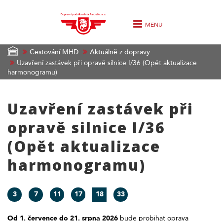
MENU
Cestování MHD
Aktuálně z dopravy
Uzavření zastávek při opravě silnice I/36 (Opět aktualizace
harmonogramu)
Uzavření zastávek při
opravě silnice I/36
(Opět aktualizace
harmonogramu)
3
7
11
17
18
33
Od 1. července do 21. srpna 2026
bude probíhat oprava