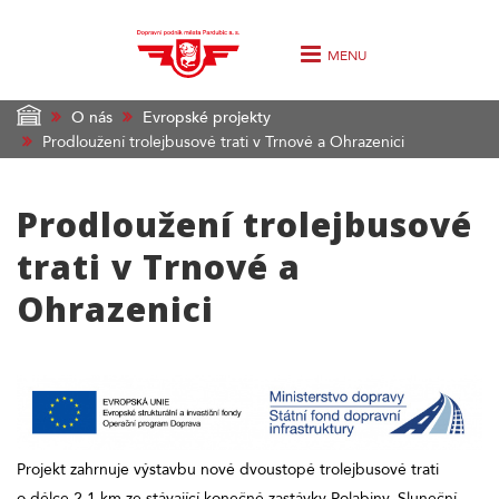
MENU
O nás
Evropské projekty
Prodloužení trolejbusové trati v Trnové a Ohrazenici
Prodloužení trolejbusové
trati v Trnové a
Ohrazenici
Projekt zahrnuje výstavbu nové dvoustopé trolejbusové trati
o délce 2,1 km ze stávající konečné zastávky Polabiny, Sluneční,