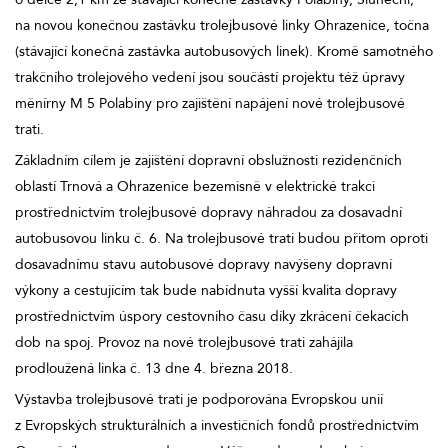
na novou konečnou zastávku trolejbusové linky Ohrazenice, točna
(stávající konečná zastávka autobusových linek). Kromě samotného
trakčního trolejového vedení jsou součástí projektu též úpravy
měnírny M 5 Polabiny pro zajištění napájení nové trolejbusové
trati.
Základním cílem je zajištění dopravní obslužnosti rezidenčních
oblastí Trnová a Ohrazenice bezemisně v elektrické trakci
prostřednictvím trolejbusové dopravy náhradou za dosavadní
autobusovou linku č. 6. Na trolejbusové trati budou přitom oproti
dosavadnímu stavu autobusové dopravy navýšeny dopravní
výkony a cestujícím tak bude nabídnuta vyšší kvalita dopravy
prostřednictvím úspory cestovního času díky zkrácení čekacích
dob na spoj. Provoz na nové trolejbusové trati zahájila
prodloužená linka č. 13 dne 4. března 2018.
Výstavba trolejbusové trati je podporována Evropskou unií
z Evropských strukturálních a investičních fondů prostřednictvím