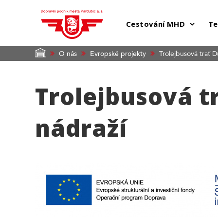
Cestování MHD
Te
O nás
Evropské projekty
Trolejbusová trať D
Trolejbusová t
nádraží