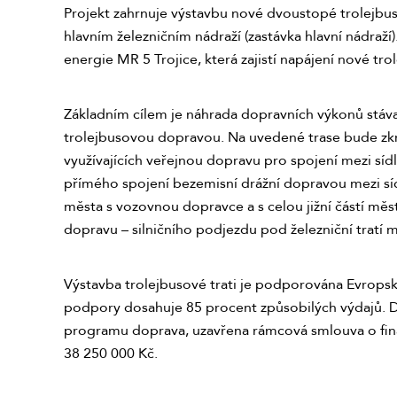
Projekt zahrnuje výstavbu nové dvoustopé trolejbuso
hlavním železničním nádraží (zastávka hlavní nádraž
energie MR 5 Trojice, která zajistí napájení nové trol
Základním cílem je náhrada dopravních výkonů stávaj
trolejbusovou dopravou. Na uvedené trase bude zkrác
využívajících veřejnou dopravu pro spojení mezi sí
přímého spojení bezemisní drážní dopravou mezi sídli
města s vozovnou dopravce a s celou jižní částí mě
dopravu – silničního podjezdu pod železniční tratí m
Výstavba trolejbusové trati je podporována Evropsk
podpory dosahuje 85 procent způsobilých výdajů. D
programu doprava, uzavřena rámcová smlouva o finan
38 250 000 Kč.