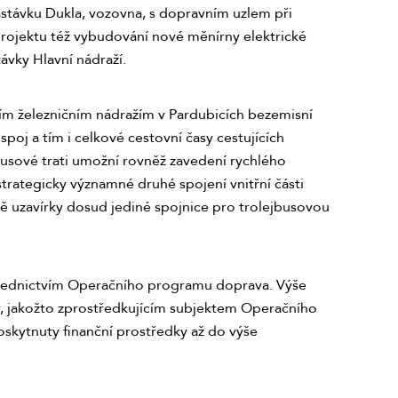
astávku Dukla, vozovna, s dopravním uzlem při
projektu též vybudování nové měnírny elektrické
stávky Hlavní nádraží.
vním železničním nádražím v Pardubicích bezemisní
oj a tím i celkové cestovní časy cestujících
busové trati umožní rovněž zavedení rychlého
strategicky významné druhé spojení vnitřní části
dě uzavírky dosud jediné spojnice pro trolejbusovou
ostřednictvím Operačního programu doprava. Výše
y, jakožto zprostředkujícím subjektem Operačního
oskytnuty finanční prostředky až do výše