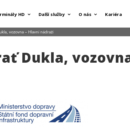
rminály HD
Další služby
O nás
Kariéra
ukla, vozovna – Hlavní nádraží
rať Dukla, vozovna