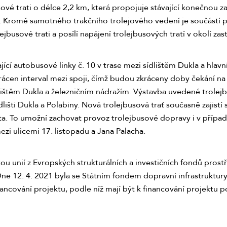
vé trati o délce 2,2 km, která propojuje stávající konečnou z
í). Kromě samotného trakčního trolejového vedení je součástí 
ejbusové trati a posílí napájení trolejbusových tratí v okolí za
ící autobusové linky č. 10 v trase mezi sídlištěm Dukla a hla
en interval mezi spoji, čímž budou zkráceny doby čekání na sp
dlištěm Dukla a železničním nádražím. Výstavba uvedené trolej
šti Dukla a Polabiny. Nová trolejbusová trať současně zajistí 
sta. To umožní zachovat provoz trolejbusové dopravy i v přípa
ezi ulicemi 17. listopadu a Jana Palacha.
ou unií z Evropských strukturálních a investičních fondů pr
ne 12. 4. 2021 byla se Státním fondem dopravní infrastruktur
cování projektu, podle níž mají být k financování projektu p