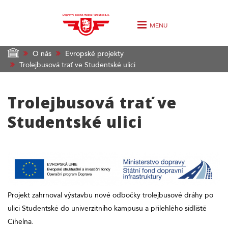
MENU
O nás
Evropské projekty
Trolejbusová trať ve Studentské ulici
Trolejbusová trať ve
Studentské ulici
Projekt zahrnoval výstavbu nové odbočky trolejbusové dráhy po
ulici Studentské do univerzitního kampusu a přilehlého sídliště
Cihelna.