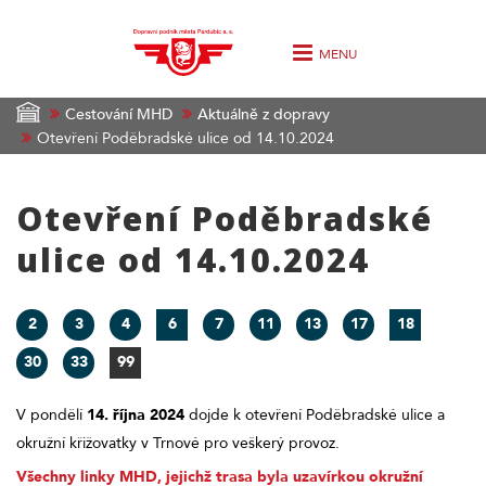
MENU
Cestování MHD
Aktuálně z dopravy
Otevření Poděbradské ulice od 14.10.2024
Otevření Poděbradské
ulice od 14.10.2024
2
3
4
6
7
11
13
17
18
30
33
99
V pondělí
14. října 2024
dojde k otevření Poděbradské ulice a
okružní křižovatky v Trnové pro veškerý provoz.
Všechny linky MHD, jejichž trasa byla uzavírkou okružní