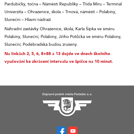
Pardubičky, točna – Náměstí Republiky – Třída Míru – Terminál
Univerzita – Ohrazenice, škola – Trnová, náměstí – Polabiny,
Sluneční – Hlavní nádraží
Náhradní zastávky Ohrazenice, škola; Karla Šípka ve směru
Polabiny, Sluneční; Polabiny, Jiřího Potůčka ve směru Polabiny,
Sluneční; Poděbradská budou zrušeny.
Na linkách 2, 5, 6, 8+88 a 13 dojde ve dnech školního
vyučování ke zkrácení intervalu ve špičce na 10 minut.