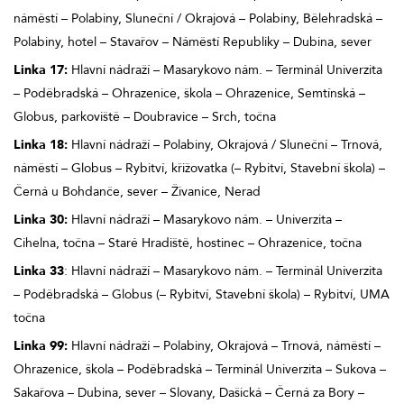
náměstí – Polabiny, Sluneční / Okrajová – Polabiny, Bělehradská –
Polabiny, hotel – Stavařov – Náměstí Republiky – Dubina, sever
Linka 17:
Hlavní nádraží – Masarykovo nám. – Terminál Univerzita
– Poděbradská – Ohrazenice, škola – Ohrazenice, Semtínská –
Globus, parkoviště – Doubravice – Srch, točna
Linka 18:
Hlavní nádraží – Polabiny, Okrajová / Sluneční – Trnová,
náměstí – Globus – Rybitví, křižovatka (– Rybitví, Stavební škola) –
Černá u Bohdanče, sever – Živanice, Nerad
Linka 30:
Hlavní nádraží – Masarykovo nám. – Univerzita –
Cihelna, točna – Staré Hradiště, hostinec – Ohrazenice, točna
Linka 33
: Hlavní nádraží – Masarykovo nám. – Terminál Univerzita
– Poděbradská – Globus (– Rybitví, Stavební škola) – Rybitví, UMA
točna
Linka 99:
Hlavní nádraží – Polabiny, Okrajová – Trnová, náměstí –
Ohrazenice, škola – Poděbradská – Terminál Univerzita – Sukova –
Sakařova – Dubina, sever – Slovany, Dašická – Černá za Bory –