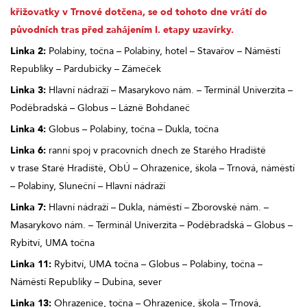
křižovatky v Trnové dotčena, se od tohoto dne vrátí do
původních tras před zahájením I. etapy uzavírky.
Linka 2:
Polabiny, točna – Polabiny, hotel – Stavařov – Náměstí
Republiky – Pardubičky – Zámeček
Linka 3:
Hlavní nádraží – Masarykovo nám. – Terminál Univerzita –
Poděbradská – Globus – Lázně Bohdaneč
Linka 4:
Globus – Polabiny, točna – Dukla, točna
Linka 6:
ranní spoj v pracovních dnech ze Starého Hradiště
v trase Staré Hradiště, ObÚ – Ohrazenice, škola – Trnová, náměstí
– Polabiny, Sluneční – Hlavní nádraží
Linka 7:
Hlavní nádraží – Dukla, náměstí – Zborovské nám. –
Masarykovo nám. – Terminál Univerzita – Poděbradská – Globus –
Rybitví, UMA točna
Linka 11:
Rybitví, UMA točna – Globus – Polabiny, točna –
Náměstí Republiky – Dubina, sever
Linka 13:
Ohrazenice, točna – Ohrazenice, škola – Trnová,