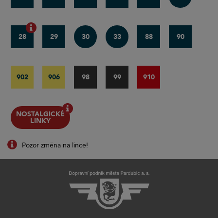
28
29
30
33
88
90
902
906
98
99
910
NOSTALGICKÉ
LINKY
Pozor změna na lince!