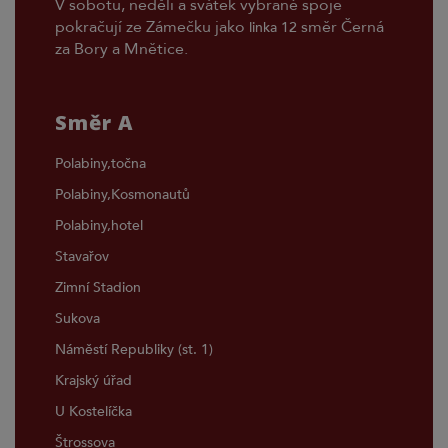
V sobotu, neděli a svátek vybrané spoje
pokračují ze Zámečku jako
směr Černá
linka 12
za Bory a Mnětice.
Směr A
Polabiny,točna
Polabiny,Kosmonautů
Polabiny,hotel
Stavařov
Zimní Stadion
Sukova
Náměstí Republiky (st. 1)
Krajský úřad
U Kostelíčka
Štrossova