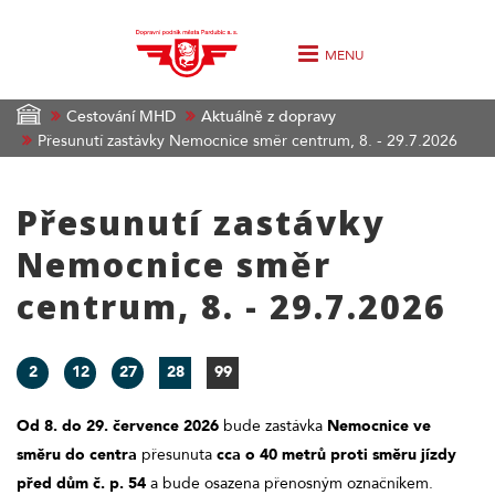
MENU
Cestování MHD
Aktuálně z dopravy
Přesunutí zastávky Nemocnice směr centrum, 8. - 29.7.2026
Přesunutí zastávky
Nemocnice směr
centrum, 8. - 29.7.2026
2
12
27
28
99
Od 8. do 29. července 2026
bude zastávka
Nemocnice ve
směru do centra
přesunuta
cca o 40 metrů proti směru jízdy
před dům č. p. 54
a bude osazena přenosným označníkem.