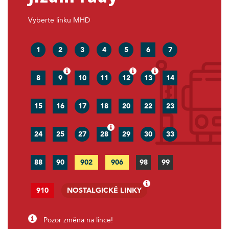
Vyberte linku MHD
1
2
3
4
5
6
7
8
9
10
11
12
13
14
15
16
17
18
20
22
23
24
25
27
28
29
30
33
88
90
902
906
98
99
910
NOSTALGICKÉ LINKY
Pozor změna na lince!