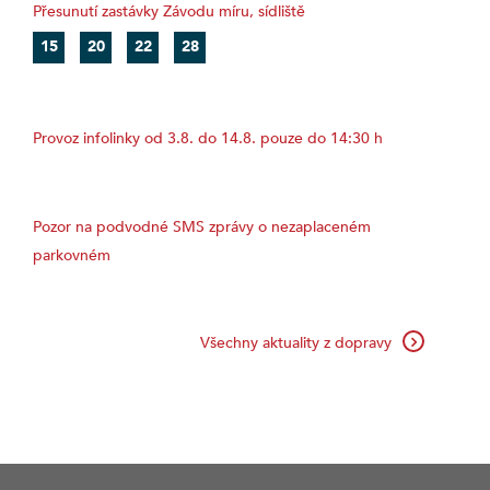
Přesunutí zastávky Závodu míru, sídliště
15
20
22
28
Provoz infolinky od 3.8. do 14.8. pouze do 14:30 h
Pozor na podvodné SMS zprávy o nezaplaceném
parkovném
Všechny aktuality z dopravy