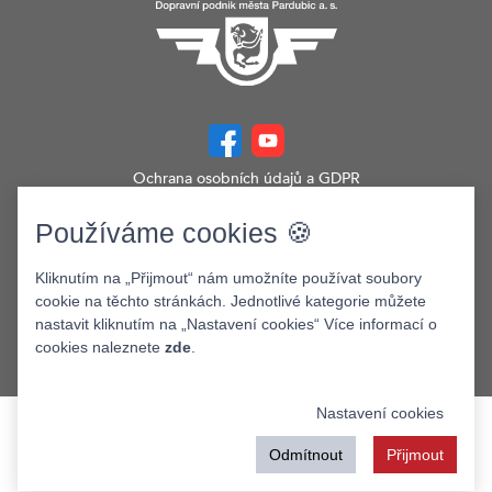
Ochrana osobních údajů a GDPR
Prohlášení o přístupnosti
Zobrazit verzi webu pro PC
Používáme cookies 🍪
©2026. Dopravní podnik města Pardubic a.s.
Kliknutím na „Přijmout“ nám umožníte používat soubory
cookie na těchto stránkách. Jednotlivé kategorie můžete
nastavit kliknutím na „Nastavení cookies“ Více informací o
cookies naleznete
zde
.
Nastavení cookies
Odmítnout
Přijmout