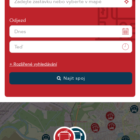
Odjezd
+ Rozšířené vyhledávání
Najít spoj