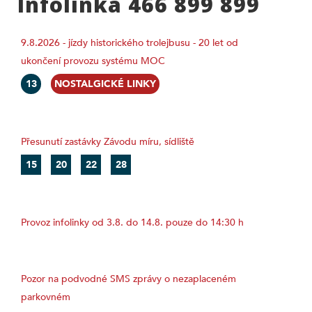
Infolinka 466 899 899
9.8.2026 - jízdy historického trolejbusu - 20 let od
ukončení provozu systému MOC
13
NOSTALGICKÉ LINKY
Přesunutí zastávky Závodu míru, sídliště
15
20
22
28
Provoz infolinky od 3.8. do 14.8. pouze do 14:30 h
Pozor na podvodné SMS zprávy o nezaplaceném
parkovném