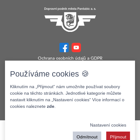
Ochrana osobních údajů a GDPR
Prohlášení o přístupnosti
Zobrazit verzi webu pro PC
Používáme cookies 🍪
©2026. Dopravní podnik města Pardubic a.s.
Kliknutím na „Přijmout“ nám umožníte používat soubory
cookie na těchto stránkách. Jednotlivé kategorie můžete
nastavit kliknutím na „Nastavení cookies“ Více informací o
cookies naleznete
zde
.
Nastavení cookies
Odmítnout
Přijmout