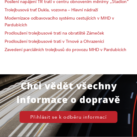
Posílení napájení TR tratí v centru obnovením měnírny „Stadion“
Trolejbusová trať Dukla, vozovna – Hlavní nádraží
Modernizace odbavovacího systému cestujících v MHD v
Pardubicích
Prodloužení trolejbusové trati na obratiště Zámeček
Prodloužení trolejbusové trati v Trnové a Ohrazenici
Zavedení parciálních trolejbusů do provozu MHD v Pardubicích
Chci vědět všechny
informace o dopravě
Přihlásit se k odběru informací