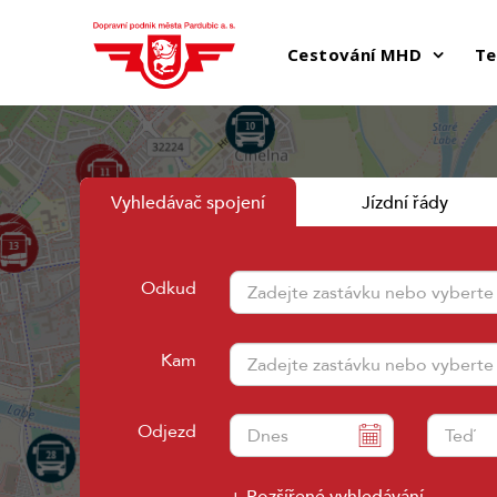
Cestování MHD
Te
Vyhledávač spojení
Jízdní řády
Odkud
Kam
Odjezd