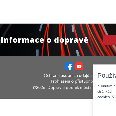
 informace o dopravě
Použí
Ochrana osobních údajů a GDPR
Prohlášení o přístupnosti
Kliknutím 
©2026. Dopravní podnik města Pardubic a.s.
stránkách. 
cookies“ V