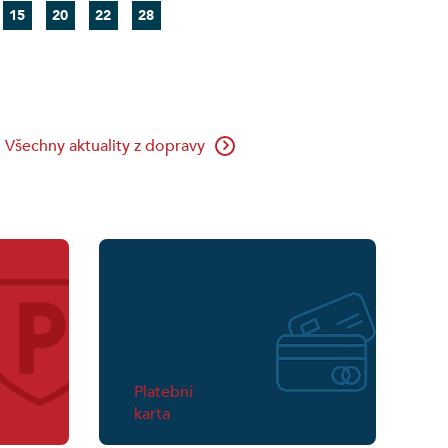
15
20
22
28
Všechny aktuality z dopravy
ta
Platební
karta