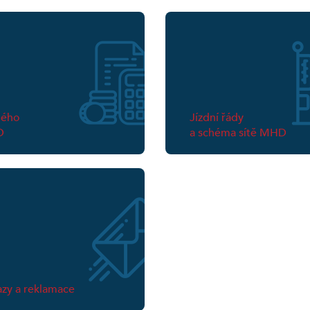
ného
Jízdní řády
D
a schéma sítě MHD
zy a reklamace