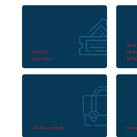
Tarif
Koupit
jízd
jízdenku
MH
Ztráty a nálezy
Dota