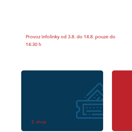
Provoz infolinky od 3.8. do 14.8. pouze do
14:30 h
E-shop
Nová