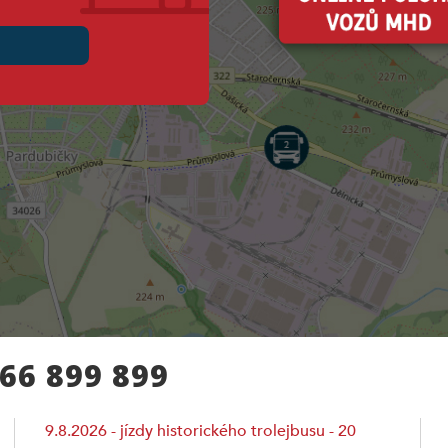
466 899 899
9.8.2026 - jízdy historického trolejbusu - 20