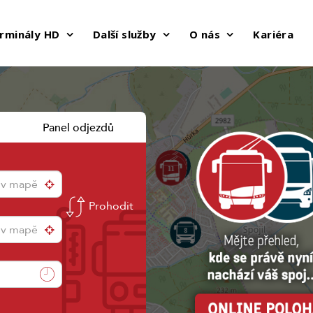
rminály HD
Další služby
O nás
Kariéra
Panel odjezdů
Prohodit