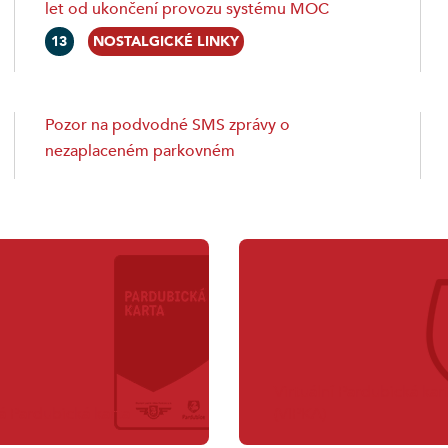
let od ukončení provozu systému MOC
13
NOSTALGICKÉ LINKY
Pozor na podvodné SMS zprávy o
nezaplaceném parkovném
Virtuální Pardubická kar
 Pardubická karta
(VIPKA)