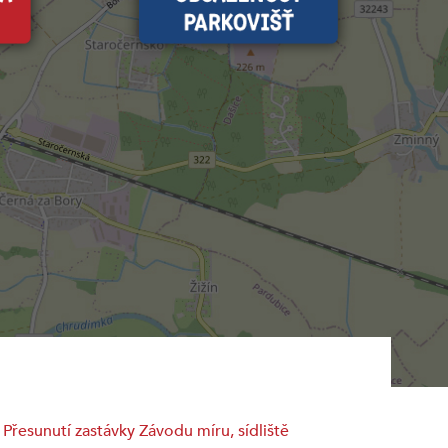
Přesunutí zastávky Závodu míru, sídliště